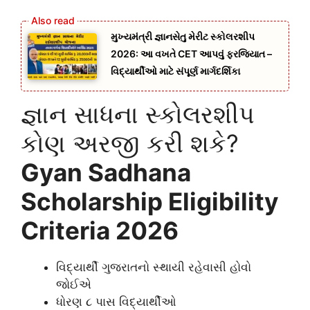
મુખ્યમંત્રી જ્ઞાનસેતુ મેરીટ સ્કોલરશીપ
2026: આ વખતે CET આપવું ફરજિયાત –
વિદ્યાર્થીઓ માટે સંપૂર્ણ માર્ગદર્શિકા
જ્ઞાન સાધના સ્કોલરશીપ
કોણ અરજી કરી શકે?
Gyan Sadhana
Scholarship Eligibility
Criteria 2026
વિદ્યાર્થી ગુજરાતનો સ્થાયી રહેવાસી હોવો
જોઈએ
ધોરણ ૮ પાસ વિદ્યાર્થીઓ