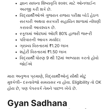
જ્ઞાન સાધના શિષ્યવૃત્તિ ૨૦૨૬ માટે ઓનલાઈન
અરજી કરી શકે છે.
વિદ્યાર્થીઓએ ગુજરાત રાજ્ય પરીક્ષા બોર્ડ હેઠળ
સરકારી અથવા સરકારી સહાયિત શાળામાં નોંધણી
કરાવવી આવશ્યક છે.
સ્કૂલમાં ઓછામાં ઓછી 80% હાજરી જરૂરી
પરિવારની આવક મર્યાદા:
ગ્રામ્ય વિસ્તારમાં ₹1.20 લાખ
શહેરી વિસ્તારમાં ₹1.50 લાખ
વિદ્યાર્થી ધોરણ 9 થી 12માં અભ્યાસ કરતો હોવો
જોઈએ
મારા અનુભવ પ્રમાણે, વિદ્યાર્થીઓનું સૌથી મોટું
મુશ્કેલી– દસ્તાવેજો સમયસર ના હોવા. Eligibility તો OK
હોય છે, પણ પેપરવર્ક તેમને પાછળ ખેંચે છે.
Gyan Sadhana