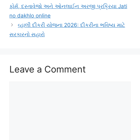
ફોર્મ, દસ્તાવેજો અને ઓનલાઈન અરજી પ્રક્રિયા Jati
no dakhlo online
વ્હાલી દીકરી યોજના 2026: દીકરીના ભવિષ્ય માટે
સરકારનો સહારો
Leave a Comment
Comment