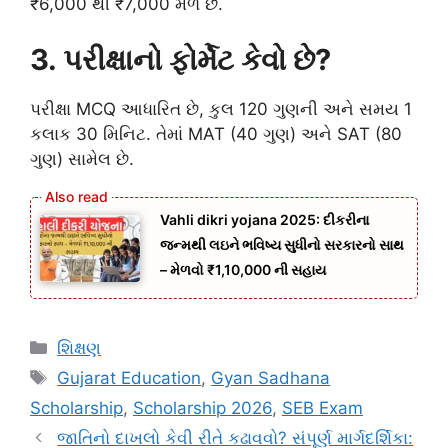
₹6,000 થી ₹7,000 મળે છે.
3. પરીક્ષાનો ફોર્મેટ કેવો છે?
પરીક્ષા MCQ આધારિત છે, કુલ 120 ગુણની અને સમય 1
કલાક 30 મિનિટ. તેમાં MAT (40 ગુણ) અને SAT (80
ગુણ) સામેલ છે.
Vahli dikri yojana 2025: દીકરીના
જન્મથી લઇને ભવિષ્ય સુધીનો સરકારનો સાથ
– મેળવો ₹1,10,000 ની સહાય
Categories
શિક્ષણ
Tags
Gujarat Education
,
Gyan Sadhana
Scholarship
,
Scholarship 2026
,
SEB Exam
જાતિનો દાખલો કેવી રીતે કઢાવવો? સંપૂર્ણ માર્ગદર્શિકા: