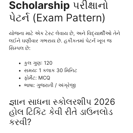
Scholarship
પરીક્ષાનો
પેટર્ન (Exam Pattern)
યોજના માટે એક ટેસ્ટ લેવાય છે, અને વિદ્યાર્થીઓ તેને
લઈને ઘણીવાર ગભરાય છે. હકીકતમાં પેટર્ન ખૂબ જ
સિમ્પલ છે:
કુલ ગુણ: 120
સમય: 1 કલાક 30 મિનિટ
ફોર્મેટ: MCQ
ભાષા: ગુજરાતી / અંગ્રેજી
જ્ઞાન સાધના સ્કોલરશીપ 2026
હોલ ટિકિટ કેવી રીતે ડાઉનલોડ
કરવી?