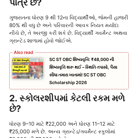
પાત્ર છે?
ગુજરાતના ધોરણ 9 થી 12ના વિદ્યાર્થીઓ, જેમની હાજરી
80% થી વધુ છે અને પરિવારની આવક નિયત મર્યાદા
નીચે છે, તે અરજી કરી શકે છે. વિદ્યાર્થી ગવર્મેન્ટ અથવા
ગ્રાન્ટેડ શાળામાં હોવો જોઈએ.
SC ST OBC શિષ્યવૃત્તિ: ₹48,000 ની
શિષ્યવૃત્તિ શરૂ થઈ – સ્થિતિ તપાસો, પૈસા
સીધા તમારા ખાતામાં! SC ST OBC
Scholarship 2026
2. સ્કોલરશીપમાં કેટલી રકમ મળે
છે?
ધોરણ 9–10 માટે ₹22,000 અને ધોરણ 11–12 માટે
₹25,000 મળે છે. અન્ય ગ્રાન્ટેડ/ગવર્મેન્ટ સ્કૂલોમાં