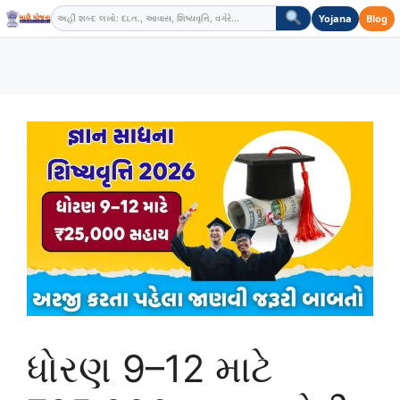
Skip
Yojana
Blog
to
content
ધોરણ 9–12 માટે