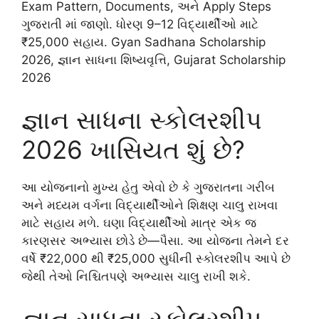
Exam Pattern, Documents, અને Apply Steps
ગુજરાતી માં જાણો. ધોરણ 9–12 વિદ્યાર્થીઓ માટે
₹25,000 સહાય. Gyan Sadhana Scholarship
2026, જ્ઞાન સાધના શિષ્યવૃત્તિ, Gujarat Scholarship
2026
જ્ઞાન સાધના સ્કોલરશીપ
2026 ખાસિયત શું છે?
આ યોજનાનો મુખ્ય હેતુ એવો છે કે ગુજરાતના ગરીબ
અને મધ્યમ વર્ગના વિદ્યાર્થીઓને શિક્ષણ ચાલુ રાખવા
માટે સહાય મળે. ઘણા વિદ્યાર્થીઓ માત્ર એક જ
કારણસર અભ્યાસ છોડે છે—પૈસા. આ યોજના તેમને દર
વર્ષે ₹22,000 થી ₹25,000 સુધીની સ્કોલરશીપ આપે છે
જેથી તેઓ નિશ્ચિતપણે અભ્યાસ ચાલુ રાખી શકે.
જ્ઞાન સાધના સ્કોલરશીપ