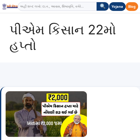
Skip
Yojana
Blog
to
content
પીએમ કિસાન 22મો
હપ્તો