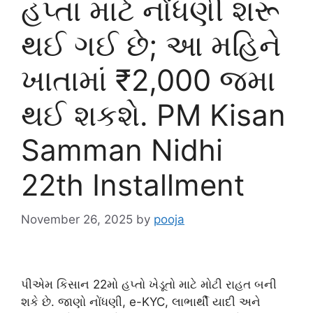
હપ્તા માટે નોંધણી શરૂ
થઈ ગઈ છે; આ મહિને
ખાતામાં ₹2,000 જમા
થઈ શકશે. PM Kisan
Samman Nidhi
22th Installment
November 26, 2025
by
pooja
પીએમ કિસાન 22મો હપ્તો ખેડૂતો માટે મોટી રાહત બની
શકે છે. જાણો નોંધણી, e-KYC, લાભાર્થી યાદી અને