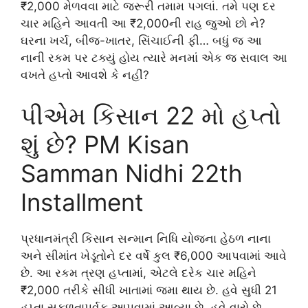
₹2,000 મેળવવા માટે જરૂરી તમામ પગલાં. તમે પણ દર
ચાર મહિને આવતી આ ₹2,000ની રાહ જુઓ છો ને?
ઘરના ખર્ચ, બીજ-ખાતર, સિંચાઈની ફી… બધું જ આ
નાની રકમ પર ટક્યું હોય ત્યારે મનમાં એક જ સવાલ આ
વખતે હપ્તો આવશે કે નહીં?
પીએમ કિસાન 22 મો હપ્તો
શું છે? PM Kisan
Samman Nidhi 22th
Installment
પ્રધાનમંત્રી કિસાન સન્માન નિધિ યોજના હેઠળ નાના
અને સીમાંત ખેડૂતોને દર વર્ષે કુલ ₹6,000 આપવામાં આવે
છે. આ રકમ ત્રણ હપ્તામાં, એટલે દરેક ચાર મહિને
₹2,000 તરીકે સીધી ખાતામાં જમા થાય છે. હવે સુધી 21
હપ્તા સફળતાપૂર્વક આપવામાં આવ્યા છે. હવે વારો છે