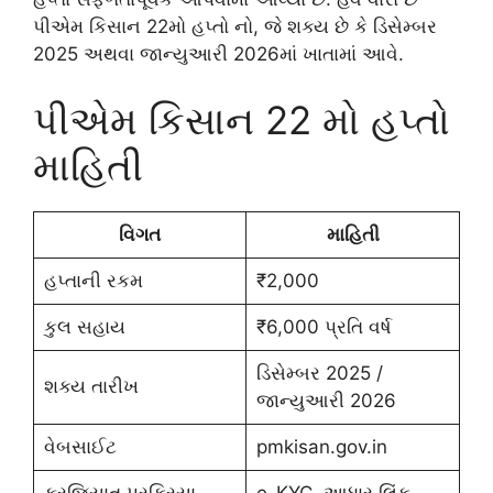
પીએમ કિસાન 22મો હપ્તો નો, જે શક્ય છે કે ડિસેમ્બર
2025 અથવા જાન્યુઆરી 2026માં ખાતામાં આવે.
પીએમ કિસાન 22 મો હપ્તો
માહિતી
વિગત
માહિતી
હપ્તાની રકમ
₹2,000
કુલ સહાય
₹6,000 પ્રતિ વર્ષ
ડિસેમ્બર 2025 /
શક્ય તારીખ
જાન્યુઆરી 2026
વેબસાઈટ
pmkisan.gov.in
ફરજિયાત પ્રક્રિયા
e-KYC, આધાર લિંક