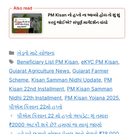
PM Kisan નો હપ્તો ના આવ્યો હોય તો શું શું
કરવું જોઈએ? સંપૂર્ણ માર્ગદર્શન વાંચો
Categories
ખેડૂતો માટે યોજના
Tags
Beneficiary List PM Kisan
,
eKYC PM Kisan
,
Gujarat Agriculture News
,
Gujarat Farmer
Scheme
,
Kisan Samman Nidhi Update
,
PM
Kisan 22nd Installment
,
PM Kisan Samman
Nidhi 22th Installment
,
PM Kisan Yojana 2025
,
પીએમ કિસાન 22મો હપ્તો
પીએમ કિસાન 22 મો હપ્તો અપડેટ: શું તમારા
₹2000 અટકી શકે છે? હમણાં જ સાચું જાણો
હવે ઘરે લગાવો સોલાર પેનલ અને મેળવો ₹78,000