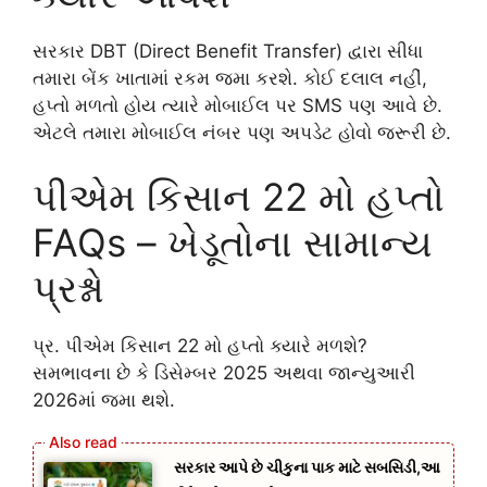
સરકાર DBT (Direct Benefit Transfer) દ્વારા સીધા
તમારા બેંક ખાતામાં રકમ જમા કરશે. કોઈ દલાલ નહીં,
હપ્તો મળતો હોય ત્યારે મોબાઈલ પર SMS પણ આવે છે.
એટલે તમારા મોબાઈલ નંબર પણ અપડેટ હોવો જરૂરી છે.
પીએમ કિસાન 22 મો હપ્તો
FAQs – ખેડૂતોના સામાન્ય
પ્રશ્નો
પ્ર. પીએમ કિસાન 22 મો હપ્તો ક્યારે મળશે?
સમભાવના છે કે ડિસેમ્બર 2025 અથવા જાન્યુઆરી
2026માં જમા થશે.
સરકાર આપે છે ચીકુના પાક માટે સબસિડી,આ