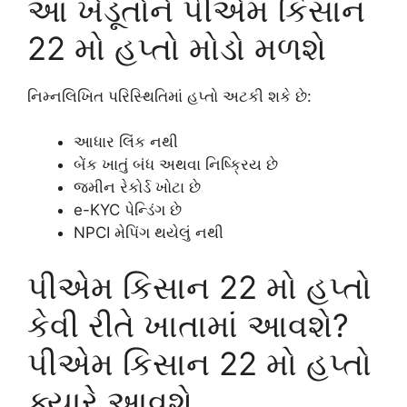
આ ખેડૂતોને પીએમ કિસાન
22 મો હપ્તો મોડો મળશે
નિમ્નલિખિત પરિસ્થિતિમાં હપ્તો અટકી શકે છે:
આધાર લિંક નથી
બેંક ખાતું બંધ અથવા નિષ્ક્રિય છે
જમીન રેકોર્ડ ખોટા છે
e-KYC પેન્ડિંગ છે
NPCI મેપિંગ થયેલું નથી
પીએમ કિસાન 22 મો હપ્તો
કેવી રીતે ખાતામાં આવશે?
પીએમ કિસાન 22 મો હપ્તો
ક્યારે આવશે