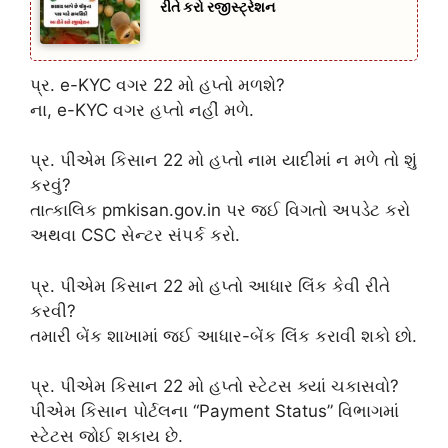
રીતે કરો રજીસ્ટ્રેશન
પ્ર. e-KYC વગર 22 મો હપ્તો મળશે?
ના, e-KYC વગર હપ્તો નહીં મળે.
પ્ર. પીએમ કિસાન 22 મો હપ્તો નામ યાદીમાં ન મળે તો શું
કરવું?
તાત્કાલિક pmkisan.gov.in પર જઈ વિગતો અપડેટ કરો
અથવા CSC સેન્ટર સંપર્ક કરો.
પ્ર. પીએમ કિસાન 22 મો હપ્તો આધાર લિંક કેવી રીતે
કરવી?
તમારી બેંક શાખામાં જઈ આધાર-બેંક લિંક કરાવી શકો છો.
પ્ર. પીએમ કિસાન 22 મો હપ્તો સ્ટેટસ ક્યાં ચકાસવો?
પીએમ કિસાન પોર્ટલના “Payment Status” વિભાગમાં
સ્ટેટસ જોઈ શકાય છે.