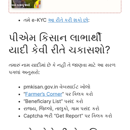
તમે e-KYC
આ રીતે કરી શકો છો
:
પીએમ કિસાન લાભાર્થી
યાદી કેવી રીતે ચકાસશો?
તમારું નામ યાદીમાં છે કે નહીં તે જાણવા માટે આ સરળ
પગલાં અનુસરો:
pmkisan.gov.in વેબસાઈટ ખોલો
“
Farmer’s Corner
” પર ક્લિક કરો
“Beneficiary List” પસંદ કરો
રાજ્ય, જિલ્લો, તાલુકો, ગામ પસંદ કરો
Captcha ભરી “Get Report” પર ક્લિક કરો