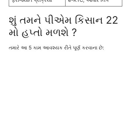
શું તમને પીએમ કિસાન 22
મો હપ્તો મળશે ?
તમારે આ 5 કામ આવશ્યક રીતે પૂર્ણ કરવાના છે: