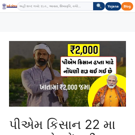
Skip
Yojana
Blog
to
content
પીએમ કિસાન 22 મા