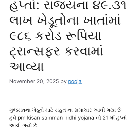
હપ્તો: રાજ્યના ૪૯.૩૧
લાખ ખેડૂતોના ખાતાંમાં
૯૮૬ કરોડ રૂપિયા
ટ્રાન્સફર કરવામાં
આવ્યા
November 20, 2025
by
pooja
ગુજરાતના ખેડૂતો માટે રાહત ના સમાચાર આવી ગયા છે
હવે pm kisan samman nidhi yojana નો 21 મોં હપ્તો
આવી ગયો છે.