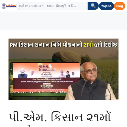
Skip
Yojana
Blog
to
content
પી.એમ. કિસાન ૨૧મોં