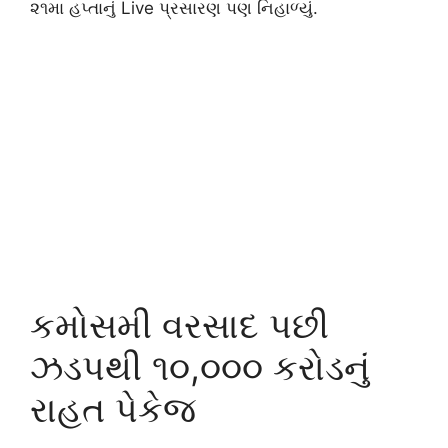
૨૧મા હપ્તાનું Live પ્રસારણ પણ નિહાળ્યું.
કમોસમી વરસાદ પછી
ઝડપથી ૧૦,૦૦૦ કરોડનું
રાહત પેકેજ