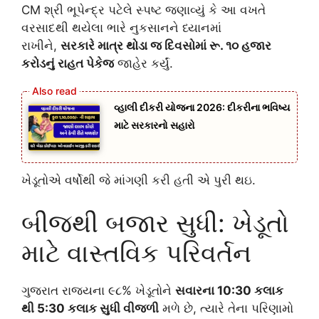
CM શ્રી ભૂપેન્દ્ર પટેલે સ્પષ્ટ જણાવ્યું કે આ વખતે
વરસાદથી થયેલા ભારે નુકસાનને ધ્યાનમાં
રાખીને,
સરકારે માત્ર થોડા જ દિવસોમાં રૂ. ૧૦ હજાર
કરોડનું રાહત પેકેજ
જાહેર કર્યું.
વ્હાલી દીકરી યોજના 2026: દીકરીના ભવિષ્ય
માટે સરકારનો સહારો
ખેડૂતોએ વર્ષોથી જે માંગણી કરી હતી એ પુરી થઇ.
બીજથી બજાર સુધી: ખેડૂતો
માટે વાસ્તવિક પરિવર્તન
ગુજરાત રાજ્યના ૯૮% ખેડૂતોને
સવારના 10:30 કલાક
થી 5:30 કલાક સુધી વીજળી
મળે છે, ત્યારે તેના પરિણામો