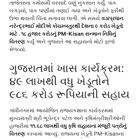
તાજેતરના કમોસમી વરસાદે ઘણું નુકસાન કર્યું. પાક
બગડ્યો, પાક પાણીમાં તણાઈ ગયા અને ખેડૂતોને ફરીથી
ઉભા થવાની ચિંતા સતાવવા લાગી. એ સમયે
વડાપ્રધાન
નરેન્દ્રભાઈ મોદીએ કોયમ્બતુરથી દેશના ૯ કરોડ ખેડૂતો
માટે . ૧૮ હજાર કરોડનું PM-Kisan સન્માન નિધિનું
વિતરણ
કર્યું અને ગુજરાતે આ સહાયનો મોટો ફાળો
મેળવ્યો.
ગુજરાતમાં ખાસ કાર્યક્રમ:
૪૯ લાખથી વધુ ખેડૂતોને
૯૮૬ કરોડ રૂપિયાની સહાય
ગાંધીનગરમાં આયોજિત રાજ્યકક્ષાના કાર્યક્રમમાં
મુખ્યમંત્રી શ્રી ભૂપેન્દ્ર પટેલ અને કૃષિમંત્રીશ્રીઓની
હાજરીમાં
૧૧.૬૮ લાખથી વધુ કૃષિ સહાયના મંજૂરી પત્રોનું
વિતરણ
કરવામાં આવ્યું. રાજ્યના ખેડૂતોે PM-Kisanના