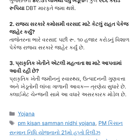
ગુજરાતના
૪૯.૩૧ લાખથી વધુ ખેડૂતો
ને કુલ
૯૮૬ કરોડ
રૂપિયા
DBT મારફતે જમા થશે.
2. રાજય સરકારે કમોસમી વરસાદ માટે કેટલું રાહત પેકેજ
જાહેર કર્યું?
તાજેતરના ભારે વરસાદ પછી રૂ. ૧૦ હજાર કરોડનું વિશાળ
પેકેજ રાજ્ય સરકારે જાહેર કર્યું છે.
3. પ્રાકૃતિક ખેતીને એટલી મહત્વતા શા માટે આપવામાં
આવી રહી છે?
પ્રાકૃતિક ખેતી જમીનનું સ્વાસ્થ્ય, ઉત્પાદનની ગુણવત્તા
અને ખેડૂતોની લાંબા ગાળાની આવક— ત્રણેય સુધારે છે.
ક્લાઈમેટ ચેન્જની સામે આ વધારે અસરકારક મોડેલ છે.
Categories
Yojana
Tags
pm kisan samman nidhi yojana
,
PM કિસાન
સન્માન નિધિ યોજનાનો 21મો હપ્તો રિલીઝ