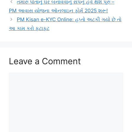
તમારું પોતાનું ઘર બનાવવાનું સપનું હવે થશે પૂરું –
PM આવાસ યોજના ઑનલાઇન ફોર્મ 2025 શરૂ!
PM Kisan e-KYC Online: હપ્તો અટકી ગયો છે તો
આ કામ કરો ફટાફટ
Leave a Comment
Comment