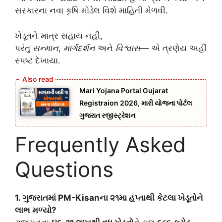
સરકારના નવા કૃષિ મોડેલ વિશે માહિતી મેળવી.
ખેડૂતને માત્ર સહાય નહીં,
પરંતુ
સન્માન
,
માર્ગદર્શન
અને
વિશ્વાસ
— એ ત્રણેય અહીં
સ્પષ્ટ દેખાયા.
Mari Yojana Portal Gujarat
Registraion 2026, મારી યોજના પોર્ટલ
ગુજરાત રજીસ્ટ્રેશન
Frequently Asked
Questions
1. ગુજરાતમાં PM-Kisanના ૨૧મા હપ્તાથી કેટલા ખેડૂતોને
લાભ મળ્યો?