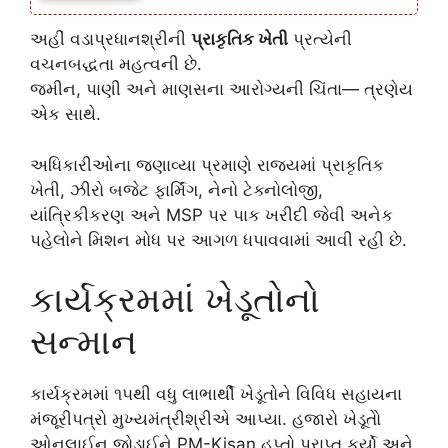
અહીં વડાપ્રધાનશ્રીની
પ્રાકૃતિક ખેતી
પ્રત્યેની
વચનબદ્ધતા મહત્વની છે.
જમીન, પાણી અને માણસના આરોગ્યની ચિંતા— ત્રણેય
એક સાથે.
અધિકારીઓના જણાવ્યા પ્રમાણે રાજ્યમાં પ્રાકૃતિક
ખેતી, ઝીરો બજેટ ફાર્મિંગ, નેનો ટેક્નોલોજી,
યાંત્રિકીકરણ અને MSP પર પાક ખરીદી જેવી અનેક
પહેલોને મિશન મોધ પર આગળ ધપાવવામાં આવી રહી છે.
કાર્યક્રમમાં ખેડૂતોનો
સન્માન
કાર્યક્રમમાં ૧૫થી વધુ લાભાર્થી ખેડૂતોને વિવિધ સહાયના
મંજૂરીપત્રો મુખ્યમંત્રીશ્રીએ આપ્યા. હજારો ખેડૂતોે
ઓનલાઈન જોડાઈને PM-Kisan હપ્તો પ્રાપ્ત કર્યો અને