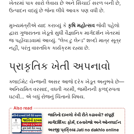
ખેતરમાં પાક સારો લેવાય છે અને સિંચાઈ સરળ બની છે,
ઉત્પાદન વધ્યું છે જેના લીધે આવક પણ વધી છે.
મુખ્યમંત્રીએ યાદ કરાવ્યું કે
કૃષિ મહોત્સવ
જેવી પહેલો
દ્વારા ગુજરાતના ખેડૂતો સુધી વૈજ્ઞાનિક માર્ગદર્શન ખેતરમાં
જ પહોંચાડવામાં આવ્યું. “લેબ ટુ લેન્ડ” શબ્દો માત્ર સૂત્ર
નહીં, પરંતુ વાસ્તવિક કાર્યક્રમ રહ્યા છે.
પ્રાકૃતિક ખેતી અપનાવો
ક્લાઈમેટ ચેન્જની અસર આજે દરેક ખેડૂત અનુભવે છે—
અનિયમિત વરસાદ, વધતી ગરમી, જમીનની ફળદ્રુપતા
ઘટવી… એ બધું રોજનું ચિંતાનો વિષય.
જાતિનો દાખલો કેવી રીતે કઢાવવો? સંપૂર્ણ
માર્ગદર્શિકા: ફોર્મ, દસ્તાવેજો અને ઓનલાઈન
અરજી પ્રક્રિયા Jati no dakhlo online