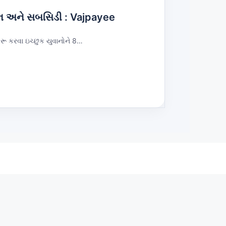
ોન અને સબસિડી : Vajpayee
ૂ કરવા ઇચ્છુક યુવાનોને 8…