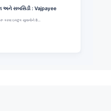
ોન અને સબસિડી : Vajpayee
ૂ કરવા ઇચ્છુક યુવાનોને 8…