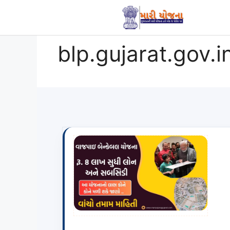
Skip
to
content
blp.gujarat.gov.i